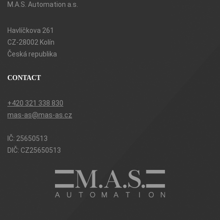
M.A.S. Automation a.s.
k
a
*
Havlíčkova 261
CZ-28002 Kolín
Česká republika
CONTACT
+420 321 338 830
mas-as@mas-as.cz
IČ: 25650513
DIČ: CZ25650513