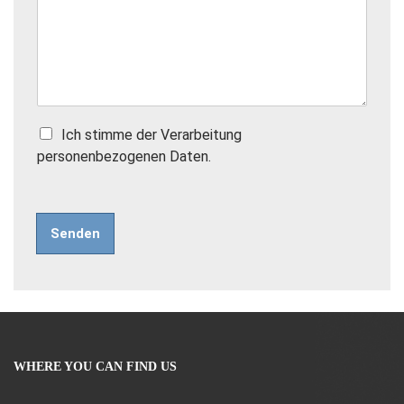
Z
Ich stimme der Verarbeitung
a
personenbezogenen Daten.
š
k
r
t
Senden
á
v
a
c
í
p
o
l
WHERE YOU CAN FIND US
í
č